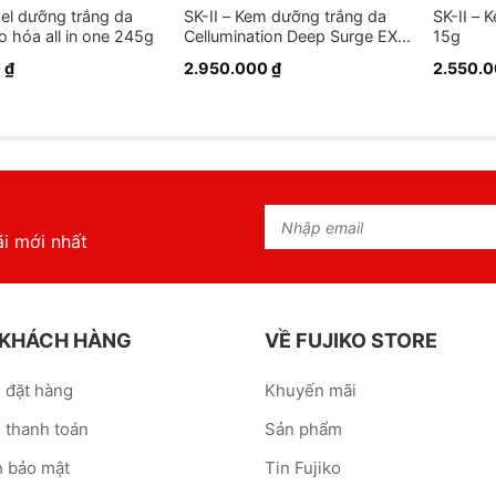
l dưỡng trắng da
SK-II – Kem dưỡng trắng da
SK-II –
o hóa all in one 245g
Cellumination Deep Surge EX
15g
50g
0
₫
2.950.000
₫
2.550.
i mới nhất
 KHÁCH HÀNG
VỀ FUJIKO STORE
 đặt hàng
Khuyến mãi
 thanh toán
Sản phẩm
h bảo mật
Tin Fujiko