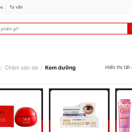
ệu
Tư vấn
Hiển thị tất
/
Chăm sóc da
/
Kem dưỡng