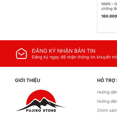
NMN – Ge
chống lã
160.00
ĐĂNG KÝ NHẬN BẢN TIN
Đăng ký ngay để nhận thông tin khuyến mã
GIỚI THIỆU
HỖ TRỢ
Hướng dẫn
Hướng dẫn
Chính sác