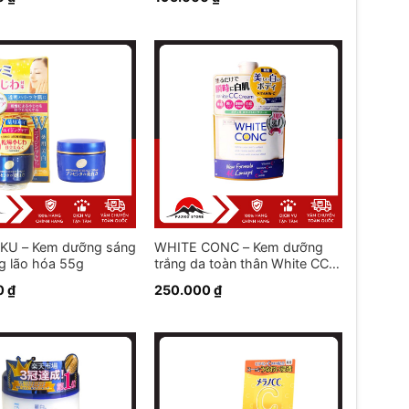
KU – Kem dưỡng sáng
WHITE CONC – Kem dưỡng
g lão hóa 55g
trắng da toàn thân White CC
(200g)
0
₫
250.000
₫