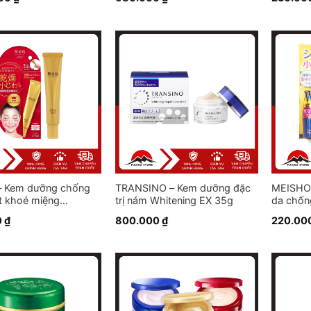
– Kem dưỡng chống
TRANSINO – Kem dưỡng đặc
MEISHO
t khoé miệng
trị nám Whitening EX 35g
da chốn
ei 30g
0
₫
800.000
₫
220.00