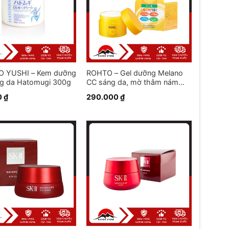
 YUSHI – Kem dưỡng
ROHTO – Gel dưỡng Melano
ắng da Hatomugi 300g
CC sáng da, mờ thâm nám
100g
0
₫
290.000
₫