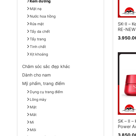
Kem dưỡng
Mặt nạ
Nước hoa hồng
SK-II – 
Rửa mặt
RE-NEW
Tẩy da chết
3.950.
Tẩy trang
Tinh chất
Xịt khoáng
Chăm sóc sắc đẹp khác
Dành cho nam
Mỹ phẩm, trang điểm
Dụng cụ trang điểm
Lông mày
Mặt
Mắt
SK – II 
Mi
Power A
Môi
80g
3.850.