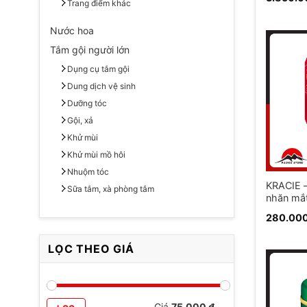
Trang điểm khác
Nước hoa
Tắm gội người lớn
Dụng cụ tắm gội
Dung dịch vệ sinh
Dưỡng tóc
Gội, xả
Khử mùi
Khử mùi mồ hôi
Nhuộm tóc
KRACIE 
Sữa tắm, xà phòng tắm
nhăn mắ
Hadabis
280.00
LỌC THEO GIÁ
Giá
Giá
Giá
75.000 ₫
—