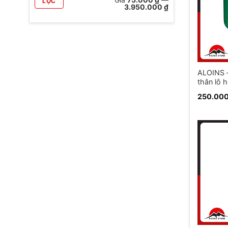
LỌC
thấp
cao
3.950.000 ₫
nhất
nhất
ALOINS 
thân lô 
250.00