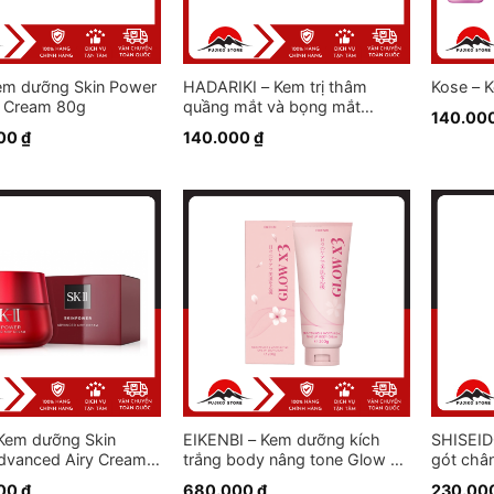
Kem dưỡng Skin Power
HADARIKI – Kem trị thâm
Kose – 
 Cream 80g
quầng mắt và bọng mắt
140.00
Kumargic Eye DX 20g
000
₫
140.000
₫
– Kem dưỡng Skin
EIKENBI – Kem dưỡng kích
SHISEIDO
dvanced Airy Cream
trắng body nâng tone Glow x
gót châ
3 (200g)
000
₫
680.000
₫
230.00