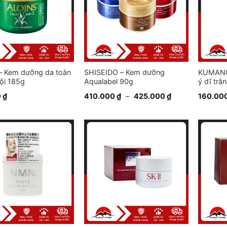
– Kem dưỡng da toàn
SHISEIDO – Kem dưỡng
KUMANO
hội 185g
Aqualabel 90g
ý dĩ tr
0
₫
410.000
₫
–
425.000
₫
160.00