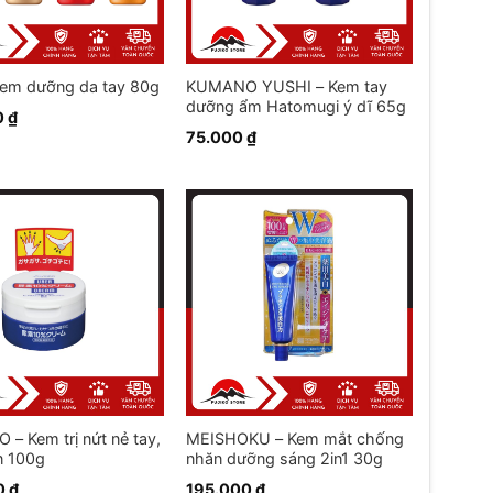
Kem dưỡng da tay 80g
KUMANO YUSHI – Kem tay
dưỡng ẩm Hatomugi ý dĩ 65g
0
₫
75.000
₫
 – Kem trị nứt nẻ tay,
MEISHOKU – Kem mắt chống
n 100g
nhăn dưỡng sáng 2in1 30g
0
₫
195.000
₫