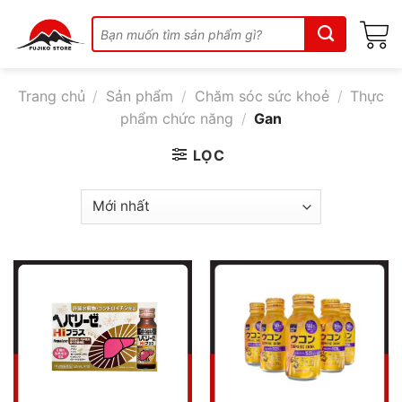
Skip
Tìm
to
kiếm:
content
Trang chủ
/
Sản phẩm
/
Chăm sóc sức khoẻ
/
Thực
phẩm chức năng
/
Gan
LỌC