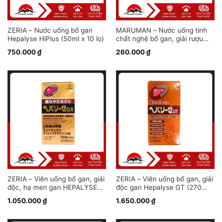
ZERIA – Nước uống bổ gan
MARUMAN – Nước uống tinh
Hepalyse HiPlus (50ml x 10 lọ)
chất nghệ bổ gan, giải rượu
(100ml x 6 lọ)
750.000
₫
260.000
₫
ZERIA – Viên uống bổ gan, giải
ZERIA – Viên uống bổ gan, giải
độc, hạ men gan HEPALYSE
độc gan Hepalyse GT (270
GX 180 viên
viên)
1.050.000
₫
1.650.000
₫