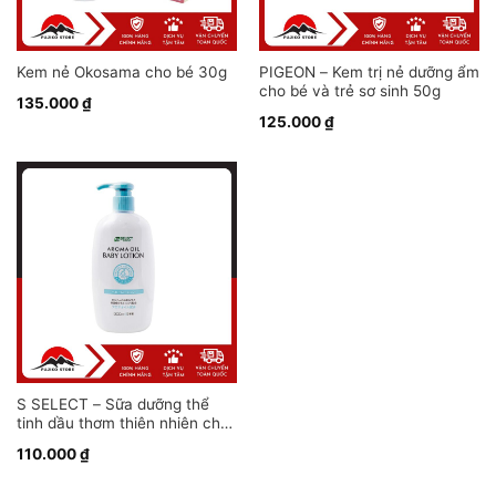
Kem nẻ Okosama cho bé 30g
PIGEON – Kem trị nẻ dưỡng ẩm
cho bé và trẻ sơ sinh 50g
135.000
₫
125.000
₫
S SELECT – Sữa dưỡng thể
tinh dầu thơm thiên nhiên cho
bé 300ml
110.000
₫