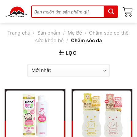
Skip
Tìm
to
kiếm:
content
Trang chủ
/
Sản phẩm
/
Mẹ Bé
/
Chăm sóc cơ thể,
sức khỏe bé
/
Chăm sóc da
LỌC