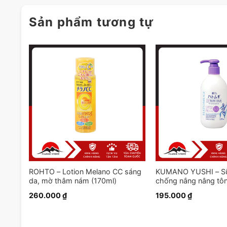
Sản phẩm tương tự
g ý
ROHTO – Lotion Melano CC sáng
KUMANO YUSHI – Sữ
da, mờ thâm nám (170ml)
chống nắng nâng tô
ý dĩ SPF31 (250ml)
260.000
₫
195.000
₫