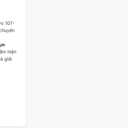
yo 107-
 chuyên
mụn
hẩm hiện
à giải