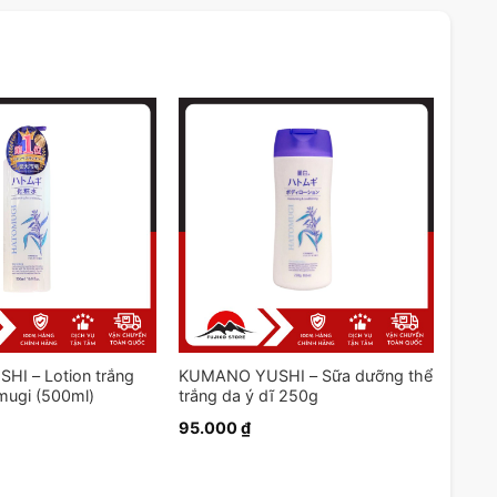
I – Lotion trắng
KUMANO YUSHI – Sữa dưỡng thể
mugi (500ml)
trắng da ý dĩ 250g
95.000
₫