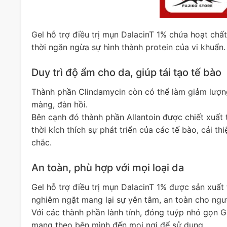
Gel hỗ trợ điều trị mụn DalacinT 1% chứa hoạt ch
thời ngăn ngừa sự hình thành protein của vi khuẩn.
Duy trì độ ẩm cho da, giúp tái tạo tế bào
Thành phần Clindamycin còn có thể làm giảm lượng
màng, đàn hồi.
Bên cạnh đó thành phần Allantoin được chiết xuất
thời kích thích sự phát triển của các tế bào, cải t
chắc.
An toàn, phù hợp với mọi loại da
Gel hỗ trợ điều trị mụn DalacinT 1% được sản xuất t
nghiêm ngặt mang lại sự yên tâm, an toàn cho ngư
Với các thành phần lành tính, đóng tuýp nhỏ gọn Ge
mang theo bên mình đến mọi nơi để sử dụng.