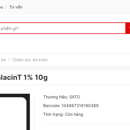
ệu
Tư vấn
/
 da
Chăm sóc da khác
alacinT 1% 10g
Thương hiệu: SATO
Barcode: 104987316190389
Tình trạng: Còn hàng