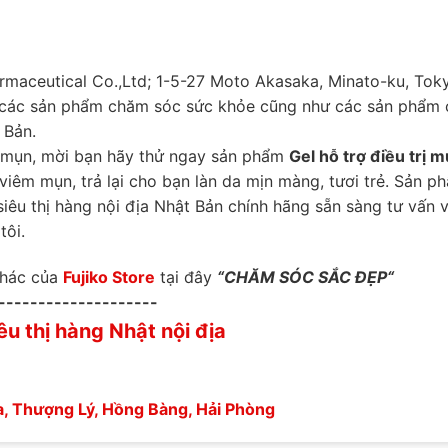
rmaceutical Co.,Ltd; 1-5-27 Moto Akasaka, Minato-ku, Tok
p các sản phẩm chăm sóc sức khỏe cũng như các sản phẩm
 Bản.
ề mụn, mời bạn hãy thử ngay sản phẩm
Gel hỗ trợ điều trị 
viêm mụn, trả lại cho bạn làn da mịn màng, tươi trẻ. Sản p
siêu thị hàng nội địa Nhật Bản chính hãng sẵn sàng tư vấn v
tôi.
khác của
Fujiko Store
tại đây
“
CHĂM SÓC SẮC ĐẸP
“
--------------------
êu thị hàng Nhật nội địa
 Thượng Lý, Hồng Bàng, Hải Phòng