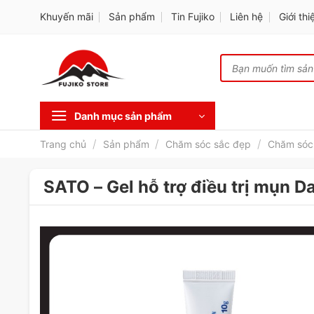
Skip
Khuyến mãi
Sản phẩm
Tin Fujiko
Liên hệ
Giới thi
to
content
Tìm
kiếm:
Danh mục sản phẩm
/
/
/
Trang chủ
Sản phẩm
Chăm sóc sắc đẹp
Chăm sóc
SATO – Gel hỗ trợ điều trị mụn D