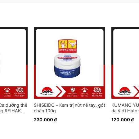
a dưỡng thể
SHISEIDO – Kem trị nứt nẻ tay, gót
KUMANO YUSH
ng REIHAKU
chân 100g
da ý dĩ Hato
230.000
₫
120.000
₫