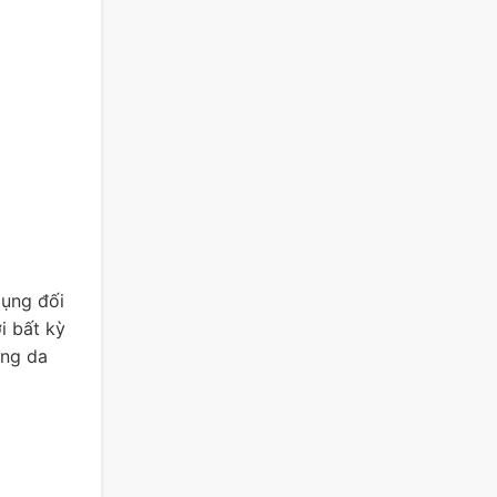
dụng đối
i bất kỳ
ạng da