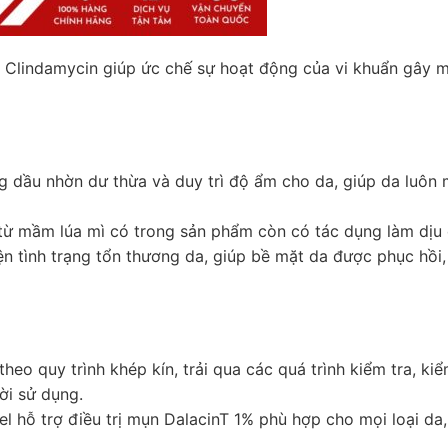
ất Clindamycin giúp ức chế sự hoạt động của vi khuẩn gây
 dầu nhờn dư thừa và duy trì độ ẩm cho da, giúp da luôn 
 từ mầm lúa mì có trong sản phẩm còn có tác dụng làm dịu
hiện tình trạng tổn thương da, giúp bề mặt da được phục hồi,
heo quy trình khép kín, trải qua các quá trình kiểm tra, ki
ời sử dụng.
l hỗ trợ điều trị mụn DalacinT 1% phù hợp cho mọi loại da, 