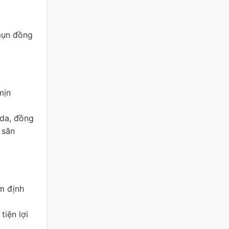
 mụn đồng
mịn
 da, đồng
 săn
ểm định
tiện lợi