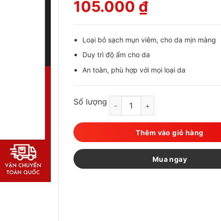
105.000
₫
Loại bỏ sạch mụn viêm, cho da mịn màng
Duy trì độ ẩm cho da
An toàn, phù hợp với mọi loại da
Số lượng
SATO - Gel hỗ trợ điều trị mụn D
Thêm vào giỏ hàng
Mua ngay