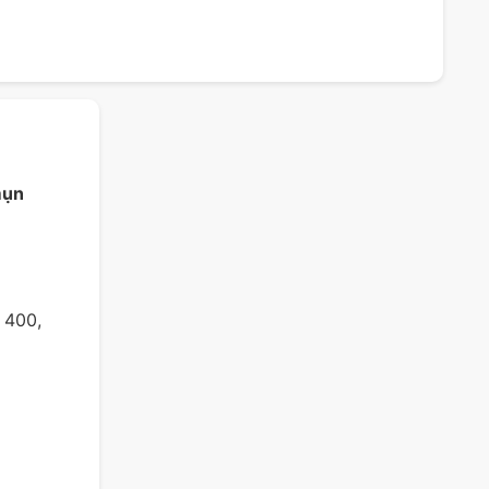
mụn
 400,