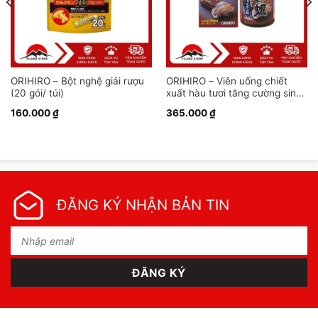
ORIHIRO – Bột nghệ giải rượu
ORIHIRO – Viên uống chiết
(20 gói/ túi)
xuất hàu tươi tăng cường sinh
lý nam (120 viên)
160.000
₫
365.000
₫
ĐĂNG KÝ NHẬN BẢN TIN