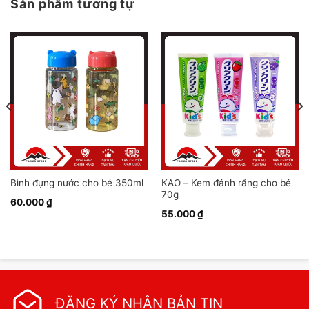
Sản phẩm tương tự
Bình đựng nước cho bé 350ml
KAO – Kem đánh răng cho bé
70g
60.000
₫
55.000
₫
ĐĂNG KÝ NHẬN BẢN TIN