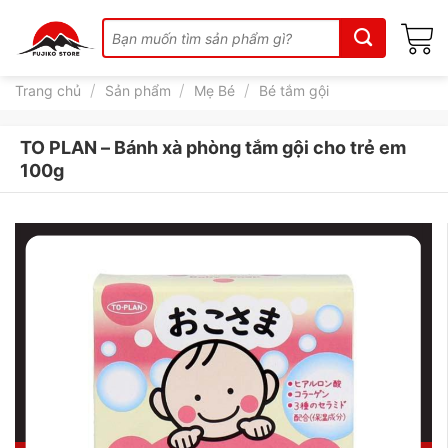
Skip
Tìm
to
kiếm:
content
/
/
/
Trang chủ
Sản phẩm
Mẹ Bé
Bé tắm gội
TO PLAN – Bánh xà phòng tắm gội cho trẻ em
100g