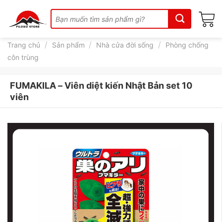
Skip
Tìm
to
kiếm:
content
/
/
/
Trang chủ
Sản phẩm
Nhà cửa đời sống
Phòng chống
côn trùng
FUMAKILA – Viên diệt kiến Nhật Bản set 10
viên