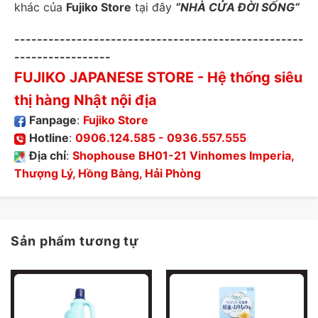
khác của
Fujiko Store
tại đây
“
NHÀ CỬA ĐỜI SỐNG
“
---------------------------------------------------
-----------------
FUJIKO JAPANESE STORE
- Hệ thống siêu
thị hàng Nhật nội địa
Fanpage
:
Fujiko Store
Hotline
:
0906.124.585
-
0936.557.555
Địa chỉ
:
Shophouse BH01-21 Vinhomes Imperia,
Thượng Lý, Hồng Bàng, Hải Phòng
Sản phẩm tương tự