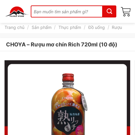
Skip
Tìm
to
kiếm:
content
/
/
/
/
Trang chủ
Sản phẩm
Thực phẩm
Đồ uống
Rượu
CHOYA – Rượu mơ chín Rich 720ml (10 độ)